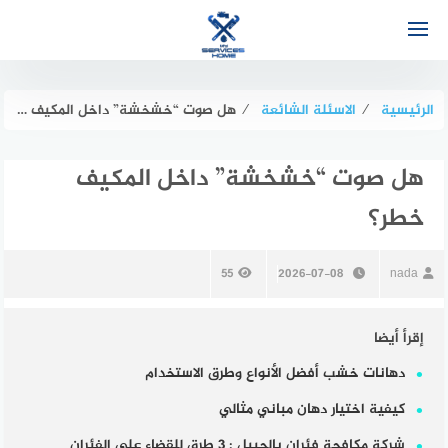
لتجاوز
لى
لمحتوى
الرئيسية
⁄
الاسئلة الشائعة
⁄
هل صوت “خشخشة” داخل المكيف خطر؟
هل صوت “خشخشة” داخل المكيف
خطر؟
55
2026-07-08
nada
إقرأ أيضا
دهانات خشب أفضل الأنواع وطرق الاستخدام
كيفية اختيار دهان مباني مثالي
شركة مكافحة فئران بالجبيل : 3 طرق للقضاء علي الفئران