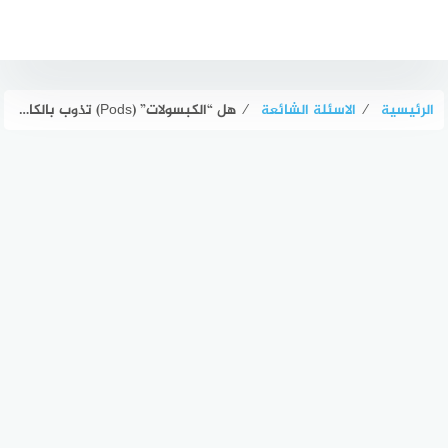
لتجاوز
لى
لمحتوى
الرئيسية
⁄
الاسئلة الشائعة
⁄
هل “الكبسولات” (Pods) تذوب بالكامل أم تسد المواسير؟