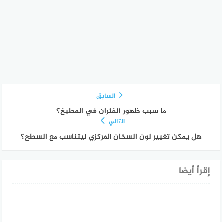
السابق
ما سبب ظهور الفئران في المطبخ؟
التالي
هل يمكن تغيير لون السخان المركزي ليتناسب مع السطح؟
إقرأ أيضا