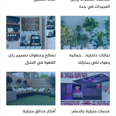
المبيدات في جدة
نباتات داخلية… جمالية
نصائح وخطوات تصميم ركن
وهواء نقي بمنزلك
القهوة في المنزل
خدمات منزلية بالدمام:
أفكار حدائق منزلية