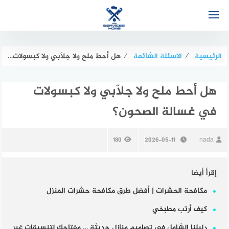
لتجاوز
لى
لمحتوى
الرئيسية
⁄
الاسئلة الشائعة
⁄
هل أحط ملح ولا جلّابي ولا كبسولات في غسالة الصحون؟
هل أحط ملح ولا جلّابي ولا كبسولات
في غسالة الصحون؟
180
2026-05-11
nada
إقرأ أيضا
مكافحة الحشرات | أفضل طرق مكافحة حشرات المنزل
كيف أرتب مطبخي
دليلنا الشامل في تصاميم منازل حديثة … مفتاحك لتنسيقات غير