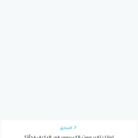
السابق
لماذا يتغير صوت الكمبروسر في المكيف فجأة؟