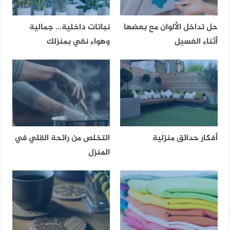
حل تداخل الألوان مع بعضها
نباتات داخلية… جمالية
أثناء الغسيل
وهواء نقي بمنزلك
أفكار حدائق منزلية
التخلص من رائحة القلي في
المنزل