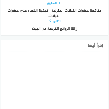
السابق
مكافحة حشرات النباتات المنزلية | كيفية القضاء على حشرات
النباتات
التالي
إزالة الروائح الكريهة من البيت
إقرأ أيضا