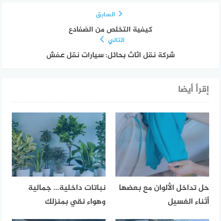
السابق
كيفية التخلص من الضفادع
التالي
شركة نقل اثاث بحائل: سيارات نقل عفش
إقرأ أيضا
حل تداخل الألوان مع بعضها
نباتات داخلية… جمالية
أثناء الغسيل
وهواء نقي بمنزلك