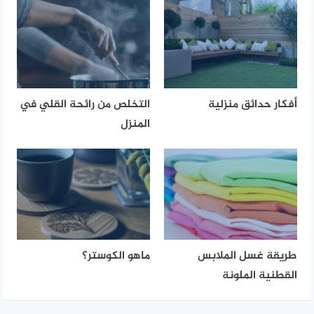
أفكار حدائق منزلية
التخلص من رائحة القلي في
المنزل
طريقة غسل الملابس
ماهو الكوستر؟
القطنية الملونة