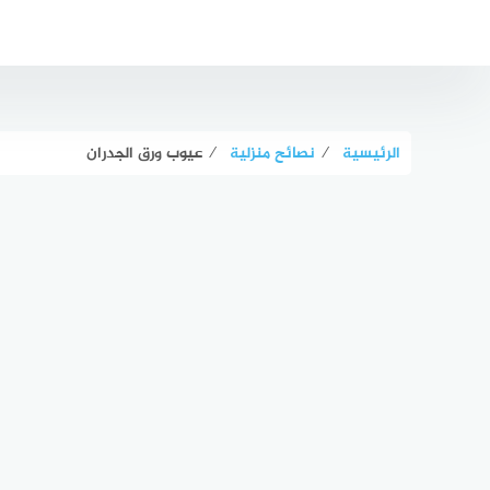
لتجاوز
لى
لمحتوى
الرئيسية
⁄
نصائح منزلية
⁄
عيوب ورق الجدران