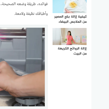
فوائده، طريقة وضعه الصحيحة، أ
وأطباقك نظيفة ولامعة.
كيفية إزالة بقع العصير
من الملابس البيضاء
إزالة الروائح الكريهة
من البيت