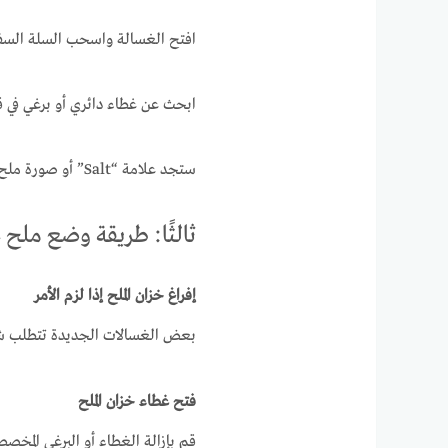
افتح الغسالة واسحب السلة السفل
ابحث عن غطاء دائري أو برغي في ق
ستجد علامة “Salt” أو صورة ملح بجانبه في بعض الطرازات.
ثالثًا: طريقة وضع مل
إفراغ خزان الملح إذا لزم الأمر
بعض الغسالات الجديدة تتطلب شطف
فتح غطاء خزان الملح
قم بإزالة الغطاء أو البرغي المخص