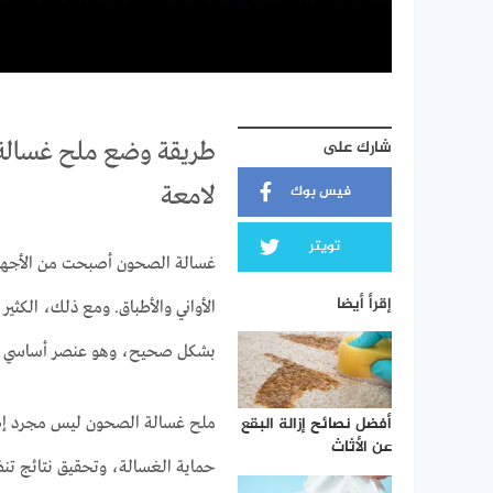
شارك على
طريقة وضع ملح غسالة 
فيس بوك
لامعة
تويتر
غسالة الصحون أصبحت من الأجهزة
إقرأ أيضا
الأواني والأطباق. ومع ذلك، الكث
بشكل صحيح، وهو عنصر أساسي للح
أفضل نصائح إزالة البقع
ملح غسالة الصحون ليس مجرد إضافة
عن الأثاث
حماية الغسالة، وتحقيق نتائج تنظ