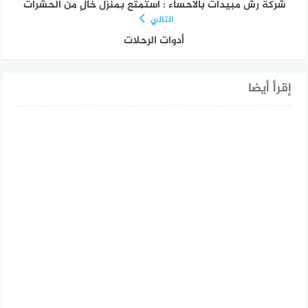
شركة رش مبيدات بالاحساء : استمتع بمنزل خالٍ من الحشرات
التالي
أدوات الرحلات
إقرأ أيضا