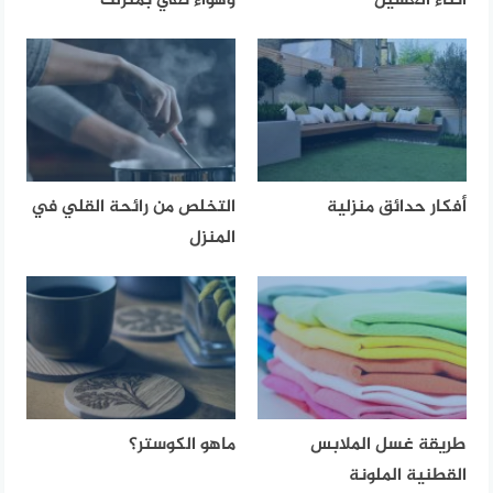
أثناء الغسيل
وهواء نقي بمنزلك
أفكار حدائق منزلية
التخلص من رائحة القلي في
المنزل
طريقة غسل الملابس
ماهو الكوستر؟
القطنية الملونة