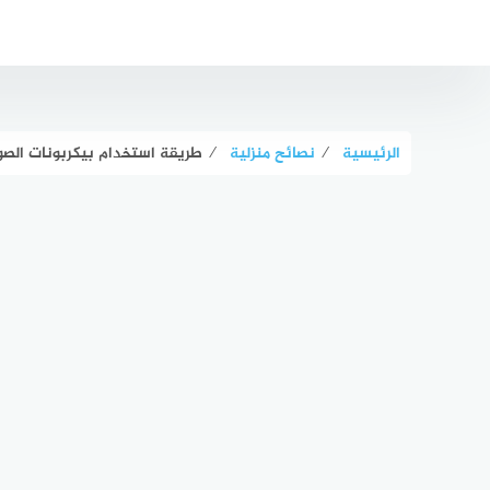
لتجاوز
لى
لمحتوى
الرئيسية
⁄
نصائح منزلية
⁄
طريقة استخدام بيكربونات الصو