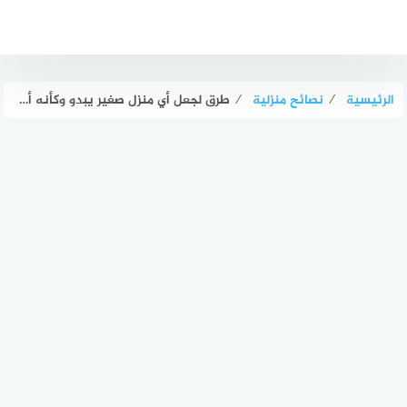
لتجاوز
لى
لمحتوى
الرئيسية
⁄
نصائح منزلية
⁄
طرق لجعل أي منزل صغير يبدو وكأنه أكبر حجماً