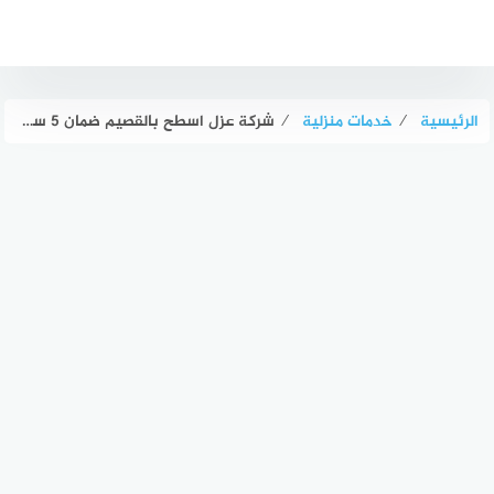
لتجاوز
لى
لمحتوى
الرئيسية
⁄
خدمات منزلية
⁄
شركة عزل اسطح بالقصيم ضمان 5 سنوات 0552514750