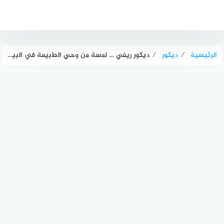
لتجاوز
لى
لمحتوى
الرئيسية
⁄
ديكور
⁄
ديكور ريفي … ﻟﻣﺳﺔ ﻣن وﺣﻲ اﻟطﺑﯾﻌﺔ ﻓﻲ اﻟﺑﯾوت اﻟﻌﺻرﯾﺔ