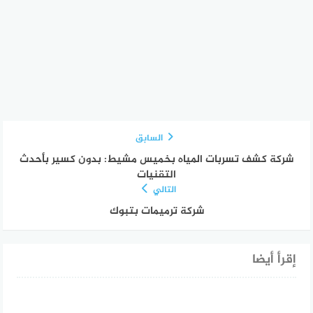
السابق
شركة كشف تسربات المياه بخميس مشيط: بدون كسير بأحدث
التقنيات
التالي
شركة ترميمات بتبوك
إقرأ أيضا