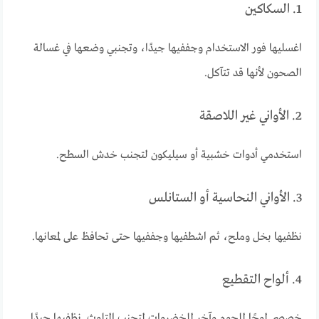
1. السكاكين
اغسليها فور الاستخدام وجففيها جيدًا، وتجنبي وضعها في غسالة
الصحون لأنها قد تتآكل.
2. الأواني غير اللاصقة
استخدمي أدوات خشبية أو سيليكون لتجنب خدش السطح.
3. الأواني النحاسية أو الستانلس
نظفيها بخل وملح، ثم اشطفيها وجففيها حتى تحافظ على لمعانها.
4. ألواح التقطيع
خصصي لوحًا للحوم وآخر للخضروات لتجنب التلوث. نظفيها جيدًا