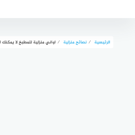
لتجاوز
لى
لمحتوى
الرئيسية
⁄
نصائح منزلية
⁄
اواني منزلية للمطبخ لا يمكنك ا