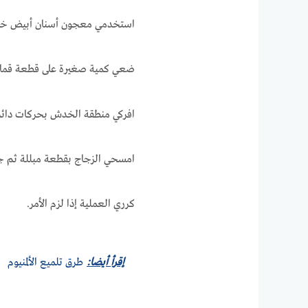
استخدمي معجون أسنان أبيض خالٍ
ضعي كمية صغيرة على قطعة قما
افركي منطقة الخدش بحركات دائرية لمدة 30 ثانية 
امسحي الزجاج بقطعة مبللة ثم ج
كرري العملية إذا لزم الأمر.
إقرأ أيضا:
طرق تلميع الألمنيوم