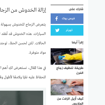
شارك على
إزالة الخدوش من الزجاج
فيس بوك
يتعرض الزجاج للخدوش بسهولة سوا
تويتر
السيارات. هذه الخدوش قد تُفقد ا
إقرأ أيضا
الحالات. لكن لحسن الحظ، توجد ط
مواد متوفرة.
طريقة تنظيف زجاج
في هذا المقال، نستعرض لكِ أهم ال
الفرن
للحفاظ عليه نقيًا ولامعًا لأطول 
كيف أزيل الزفت من
الملابس