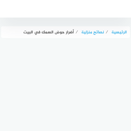
لتجاوز
لى
لمحتوى
الرئيسية
⁄
نصائح منزلية
⁄
أضرار حوض السمك في البيت