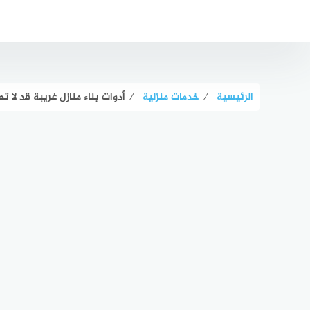
لتجاوز
لى
لمحتوى
الرئيسية
⁄
خدمات منزلية
⁄
أدوات بناء منازل غريبة قد لا تح